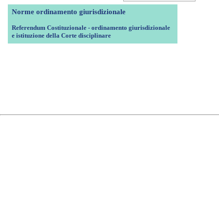
Norme ordinamento giurisdizionale
Referendum Costituzionale - ordinamento giurisdizionale
e istituzione della Corte disciplinare